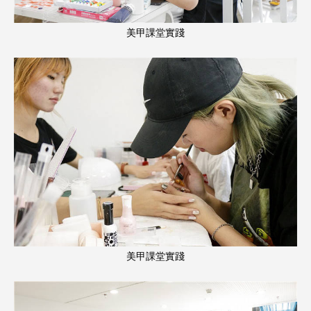
美甲課堂實踐
美甲課堂實踐