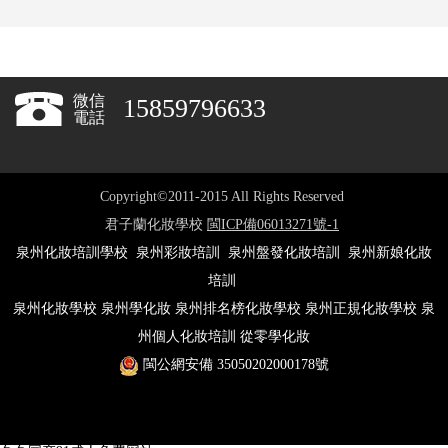
微信
15859796633
電話
Copyright©2011-2015 All Rights Reserved
君子蘭化妝學校
閩ICP備06013271號-1
泉州化妝培訓學校
泉州彩妝培訓
泉州盤發化妝培訓
泉州新娘化妝
培訓
泉州化妝學校
泉州學化妝
泉州排名榜化妝學校
泉州正規化妝學校
泉
州個人化妝培訓
從零學化妝
閩公網安備 35050202000178號