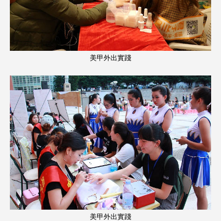
美甲外出實踐
美甲外出實踐